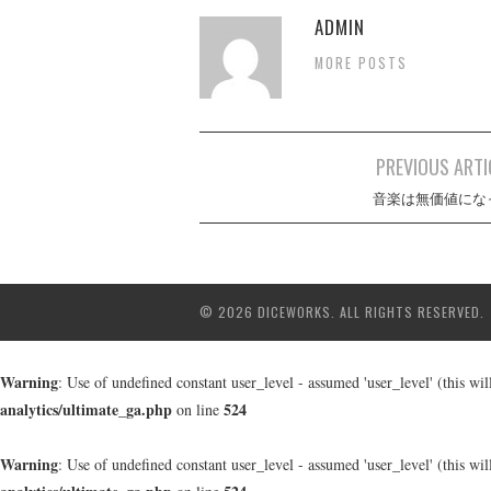
ADMIN
MORE POSTS
Post
PREVIOUS ARTI
navigation
音楽は無価値にな
© 2026 DICEWORKS. ALL RIGHTS RESERVED.
Warning
: Use of undefined constant user_level - assumed 'user_level' (this wi
analytics/ultimate_ga.php
524
on line
Warning
: Use of undefined constant user_level - assumed 'user_level' (this wi