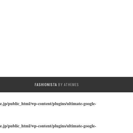
FASHIONISTA
BY ATHEMES
e.jp/public_html/wp-content/plugins/ultimate-google-
e.jp/public_html/wp-content/plugins/ultimate-google-