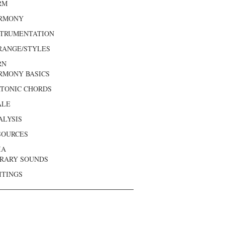
RM
RMONY
STRUMENTATION
RANGE/STYLES
RN
RMONY BASICS
ATONIC CHORDS
ALE
ALYSIS
SOURCES
IA
BRARY SOUNDS
ITINGS