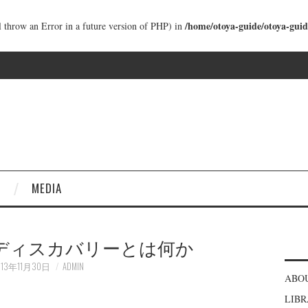
/home/otoya-guide/otoya-guid
ll throw an Error in a future version of PHP) in
MEDIA
ディスカバリーとは何か
013年11月30日
ADMIN
ABO
LIB