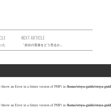
CLE
NEXT ARTICLE
った
「自分の音楽をどう売るか」
/home/otoya-guide/otoya-guid
ll throw an Error in a future version of PHP) in
/home/otoya-guide/otoya-guid
ll throw an Error in a future version of PHP) in