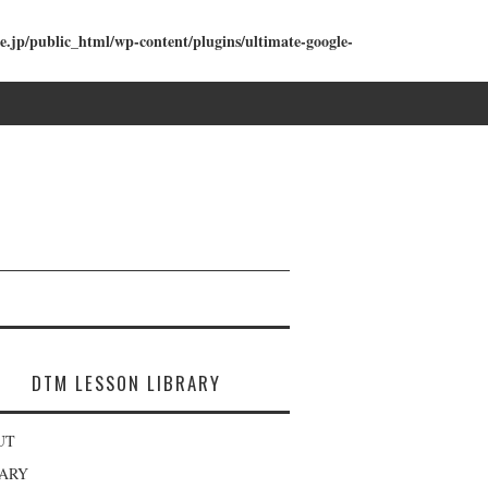
e.jp/public_html/wp-content/plugins/ultimate-google-
DTM LESSON LIBRARY
UT
RARY