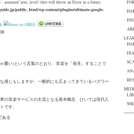
 - assumed 'user_level' (this will throw an Error in a future
FO
guide.jp/public_html/wp-content/plugins/ultimate-google-
HA
IN
k
AR
三弾
LEA
HA
DI
SC
く)cover(覆い)という言葉のとおり、音楽を「発見」することで
AN
RE
な感じもしますが、一般的にも広まってきているバズワー
MED
LI
界の音楽サービスの主流となる基本概念、ひいては現代人
WR
トです。
である