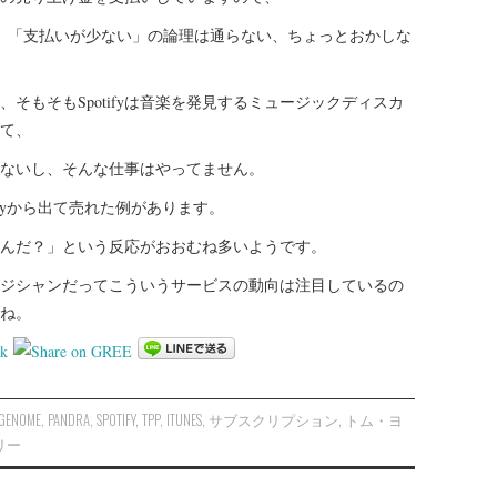
、「支払いが少ない」の論理は通らない、ちょっとおかしな
そもそもSpotifyは音楽を発見するミュージックディスカ
て、
ないし、そんな仕事はやってません。
tifyから出て売れた例があります。
んだ？」という反応がおおむね多いようです。
ジシャンだってこういうサービスの動向は注目しているの
ね。
k
 GENOME
,
PANDRA
,
SPOTIFY
,
TPP
,
ITUNES
,
サブスクリプション
,
トム・ヨ
リー