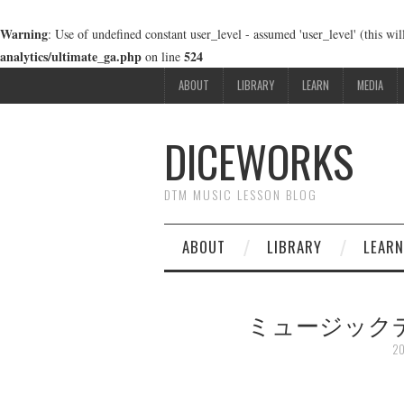
Warning
: Use of undefined constant user_level - assumed 'user_level' (this wi
analytics/ultimate_ga.php
524
on line
ABOUT
LIBRARY
LEARN
MEDIA
DICEWORKS
DTM MUSIC LESSON BLOG
ABOUT
LIBRARY
LEARN
ミュージック
2