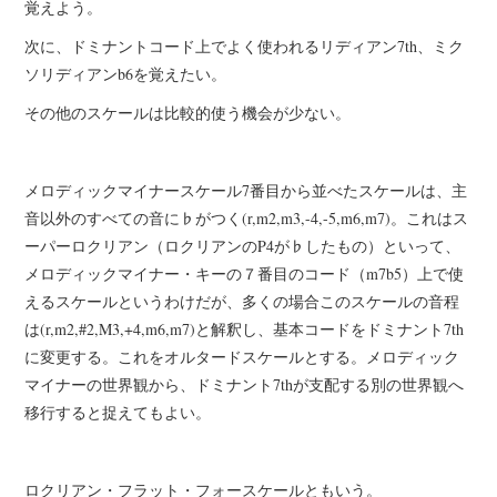
覚えよう。
次に、ドミナントコード上でよく使われるリディアン7th、ミク
ソリディアンb6を覚えたい。
その他のスケールは比較的使う機会が少ない。
メロディックマイナースケール7番目から並べたスケールは、主
音以外のすべての音に♭がつく(r,m2,m3,-4,-5,m6,m7)。これはス
ーパーロクリアン（ロクリアンのP4が♭したもの）といって、
メロディックマイナー・キーの７番目のコード（m7b5）上で使
えるスケールというわけだが、多くの場合このスケールの音程
は(r,m2,#2,M3,+4,m6,m7)と解釈し、基本コードをドミナント7th
に変更する。これをオルタードスケールとする。メロディック
マイナーの世界観から、ドミナント7thが支配する別の世界観へ
移行すると捉えてもよい。
ロクリアン・フラット・フォースケールともいう。