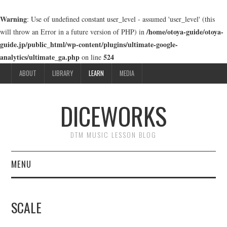
Warning
: Use of undefined constant user_level - assumed 'user_level' (this
/home/otoya-guide/otoya-
will throw an Error in a future version of PHP) in
guide.jp/public_html/wp-content/plugins/ultimate-google-
analytics/ultimate_ga.php
524
on line
ABOUT
LIBRARY
LEARN
MEDIA
DICEWORKS
DTM MUSIC LESSON BLOG
MENU
ABOUT
SCALE
LIBRARY