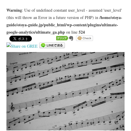
LEARN
Warning
: Use of undefined constant user_level - assumed 'user_level'
/home/otoya-
(this will throw an Error in a future version of PHP) in
MEDIA
guide/otoya-guide.jp/public_html/wp-content/plugins/ultimate-
google-analytics/ultimate_ga.php
524
on line