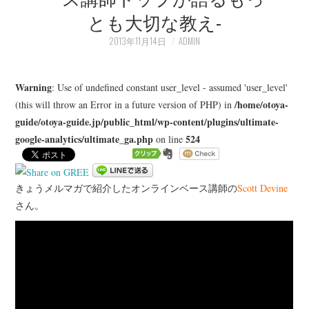
とも大切な教え-
LEARN
2013年11月14日
ADMIN
MEDIA
Warning
: Use of undefined constant user_level - assumed 'user_level'
/home/otoya-
(this will throw an Error in a future version of PHP) in
guide/otoya-guide.jp/public_html/wp-content/plugins/ultimate-
google-analytics/ultimate_ga.php
524
on line
きょうメルマガで紹介したオンラインベース講師の
Scott Devine
さん。