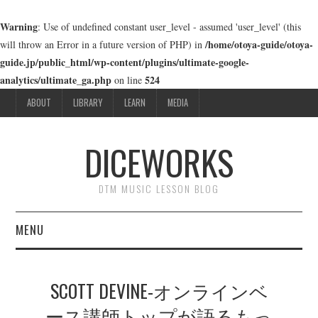
Warning
: Use of undefined constant user_level - assumed 'user_level' (this
/home/otoya-guide/otoya-
will throw an Error in a future version of PHP) in
guide.jp/public_html/wp-content/plugins/ultimate-google-
analytics/ultimate_ga.php
524
on line
ABOUT
LIBRARY
LEARN
MEDIA
DICEWORKS
DTM MUSIC LESSON BLOG
MENU
ABOUT
SCOTT DEVINE-オンラインベ
LIBRARY
ース講師トップが語るもっ