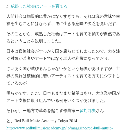
5.
成熟した社会はアートを育てる
人間社会は物質的に豊かになりすぎても、それは真の意味で幸
福を生むことにはならず、逆に生きる意味の欠乏を見いだす。
そのことから、成熟した社会はアートを育てる傾向が自然であ
るということを説明しました。
日本は官僚社会がすっかり国を腐らせてしまったので、力を注
ぐ対象が若者やアートではなく老人や利権になっており、
さいあく国が滅びるんじゃないかという危惧がありますが、世
界の流れは積極的に若いアーティストを育てる方向にシフトし
ているのが
明らかです。ただ、日本もまだまだ希望はあり、大企業や国が
アート支援に取り組んでいる例をいくつかあげました。
それが、ー地方で革命を起こす作曲家ー
多胡邦夫
さん
と、Red Bull Music Academy Tokyo 2014
http://www.redbullmusicacademy.jp/jp/magazine/red-bull-music-