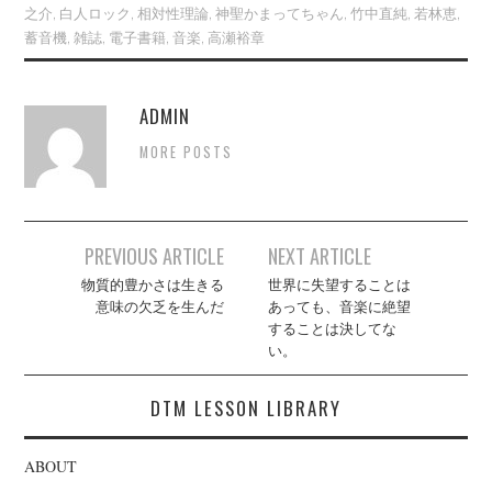
之介
,
白人ロック
,
相対性理論
,
神聖かまってちゃん
,
竹中直純
,
若林恵
,
蓄音機
,
雑誌
,
電子書籍
,
音楽
,
高瀬裕章
ADMIN
MORE POSTS
Post
PREVIOUS ARTICLE
NEXT ARTICLE
navigation
物質的豊かさは生きる
世界に失望することは
意味の欠乏を生んだ
あっても、音楽に絶望
することは決してな
い。
DTM LESSON LIBRARY
ABOUT