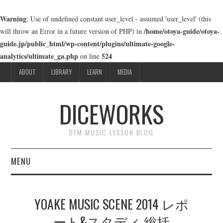
Warning
: Use of undefined constant user_level - assumed 'user_level' (this
/home/otoya-guide/otoya-
will throw an Error in a future version of PHP) in
guide.jp/public_html/wp-content/plugins/ultimate-google-
analytics/ultimate_ga.php
524
on line
ABOUT
LIBRARY
LEARN
MEDIA
DICEWORKS
DTM MUSIC LESSON BLOG
MENU
ABOUT
YOAKE MUSIC SCENE 2014 レポ
LIBRARY
ート&スタディ 総括