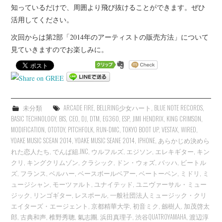
知っているだけで、周囲より飛び抜けることができます。ぜひ
活用してください。
次回からは第2部「2014年のアーティストの販売方法」について
見ていきますのでお楽しみに。
未分類
ARCADE FIRE
,
BELLRING少女ハート
,
BLUE NOTE RECORDS
,
BASIC TECHNOLOGY
,
BIS
,
CEO
,
DJ
,
DTM
,
EG360
,
ESP
,
JIMI HENDRIX
,
KING CRIMSON
,
MODIFICATION
,
OTOTOY
,
PITCHFOLK
,
RUN-DMC
,
TOKYO BOOT UP
,
VESTAX
,
WIRED
,
YOAKE MUSIC SCEAN 2014
,
YOAKE MUSIC SEANE 2014
,
IPHONE
,
あらかじめ決めら
れた恋人たち
,
でんぱ組.INC
,
ウルフルズ
,
エジソン
,
エレキギター
,
キン
クリ
,
キングクリムゾン
,
クラシック
,
ドン・ウォズ
,
バッハ
,
ビートル
ズ
,
フランス
,
ベルハー
,
ベースボールベアー
,
ベートーベン
,
ミドリ
,
ミ
ュージシャン
,
モーツァルト
,
ユナイテッド
,
ユニヴァーサル・ミュー
ジック
,
リンゴギター
,
レスポール
,
一般社団法人ミュージック・クリ
エイターズ・エージェント
,
京都精華大学
,
初音ミク
,
劔樹人
,
加茂啓太
郎
,
古典和声
,
椎野秀聰
,
氣志團
,
浜田真理子
,
渋谷QUATROYAMAHA
,
渡辺淳