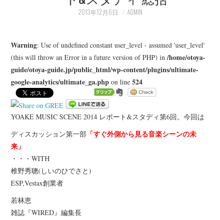
LEARN
2013年12月6日
ADMIN
MEDIA
Warning
: Use of undefined constant user_level - assumed 'user_level'
/home/otoya-
(this will throw an Error in a future version of PHP) in
guide/otoya-guide.jp/public_html/wp-content/plugins/ultimate-
google-analytics/ultimate_ga.php
524
on line
YOAKE MUSIC SCENE 2014 レポート&スタディ第6回。今回は
「すぐ外側から見る音楽シーンの未
ディスカッション第一部
来」
・・・WITH
椎野秀聰(しいのひでさと)
ESP,Vestax創業者
若林恵
雑誌『WIRED』編集長