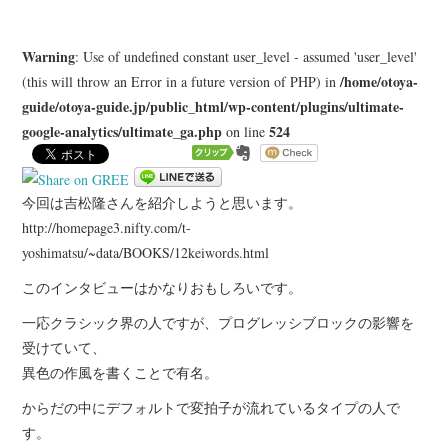
LEARN
Warning
: Use of undefined constant user_level - assumed 'user_level'
MEDIA
/home/otoya-
(this will throw an Error in a future version of PHP) in
guide/otoya-guide.jp/public_html/wp-content/plugins/ultimate-
google-analytics/ultimate_ga.php
524
on line
今回は吉松隆さんを紹介しようと思います。
http://homepage3.nifty.com/t-
yoshimatsu/~data/BOOKS/12keiwords.html
このインタビューはかなりおもしろいです。
一応クラシック界の人ですが、プログレッシブロックの影響を
受けていて、
異色の作風を書くことで有名。
からだの中にデフォルトで変拍子が流れているタイプの人で
す。