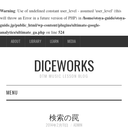
Warning
: Use of undefined constant user_level - assumed 'user_level' (this
/home/otoya-guide/otoya-
will throw an Error in a future version of PHP) in
guide.jp/public_html/wp-content/plugins/ultimate-google-
analytics/ultimate_ga.php
524
on line
ABOUT
LIBRARY
LEARN
MEDIA
DICEWORKS
DTM MUSIC LESSON BLOG
MENU
ABOUT
検索の罠
LIBRARY
2014年2月11日
ADMIN