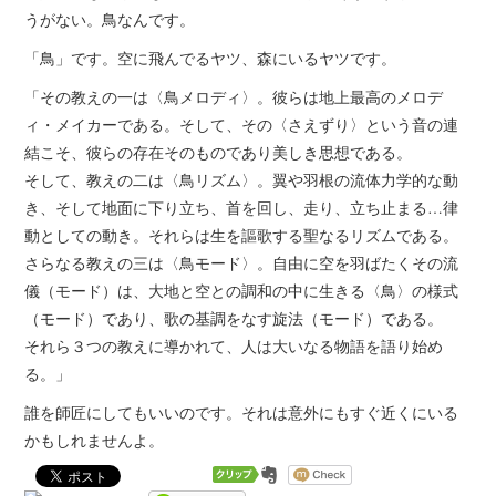
うがない。鳥なんです。
「鳥」です。空に飛んでるヤツ、森にいるヤツです。
「その教えの一は〈鳥メロディ〉。彼らは地上最高のメロデ
ィ・メイカーである。そして、その〈さえずり〉という音の連
結こそ、彼らの存在そのものであり美しき思想である。
そして、教えの二は〈鳥リズム〉。翼や羽根の流体力学的な動
き、そして地面に下り立ち、首を回し、走り、立ち止まる…律
動としての動き。それらは生を謳歌する聖なるリズムである。
さらなる教えの三は〈鳥モード〉。自由に空を羽ばたくその流
儀（モード）は、大地と空との調和の中に生きる〈鳥〉の様式
（モード）であり、歌の基調をなす旋法（モード）である。
それら３つの教えに導かれて、人は大いなる物語を語り始め
る。」
誰を師匠にしてもいいのです。それは意外にもすぐ近くにいる
かもしれませんよ。