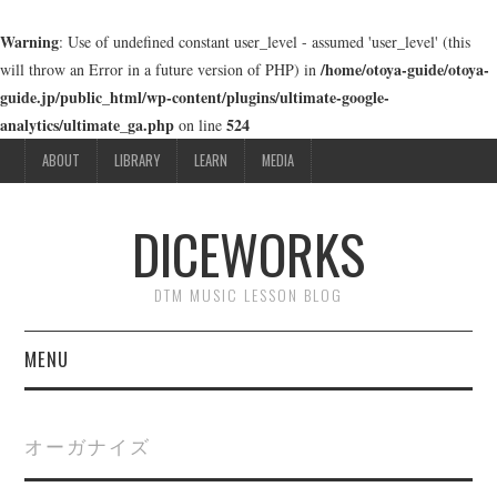
Warning
: Use of undefined constant user_level - assumed 'user_level' (this
/home/otoya-guide/otoya-
will throw an Error in a future version of PHP) in
guide.jp/public_html/wp-content/plugins/ultimate-google-
analytics/ultimate_ga.php
524
on line
ABOUT
LIBRARY
LEARN
MEDIA
DICEWORKS
DTM MUSIC LESSON BLOG
MENU
ABOUT
オーガナイズ
LIBRARY