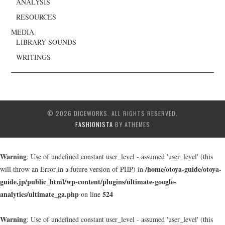
ANALYSIS
RESOURCES
MEDIA
LIBRARY SOUNDS
WRITINGS
© 2026 DICEWORKS. ALL RIGHTS RESERVED.
FASHIONISTA
BY ATHEMES
Warning
: Use of undefined constant user_level - assumed 'user_level' (this
/home/otoya-guide/otoya-
will throw an Error in a future version of PHP) in
guide.jp/public_html/wp-content/plugins/ultimate-google-
analytics/ultimate_ga.php
524
on line
Warning
: Use of undefined constant user_level - assumed 'user_level' (this