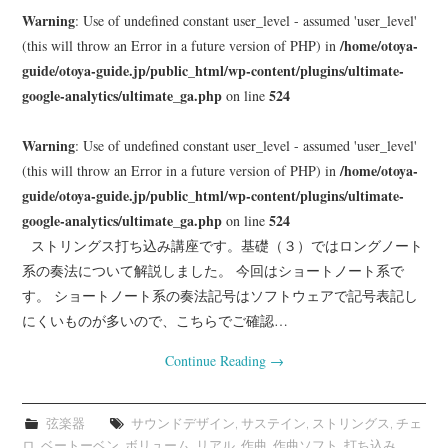
Warning
: Use of undefined constant user_level - assumed 'user_level'
/home/otoya-
(this will throw an Error in a future version of PHP) in
guide/otoya-guide.jp/public_html/wp-content/plugins/ultimate-
google-analytics/ultimate_ga.php
524
on line
Warning
: Use of undefined constant user_level - assumed 'user_level'
/home/otoya-
(this will throw an Error in a future version of PHP) in
guide/otoya-guide.jp/public_html/wp-content/plugins/ultimate-
google-analytics/ultimate_ga.php
524
on line
ストリングス打ち込み講座です。基礎（３）ではロングノート
系の奏法について解説しました。 今回はショートノート系で
す。 ショートノート系の奏法記号はソフトウェアで記号表記し
にくいものが多いので、こちらでご確認…
Continue Reading
→
弦楽器
サウンドデザイン
,
サステイン
,
ストリングス
,
チェ
ロ
,
ベートーベン
,
ボリューム
,
リアル
,
作曲
,
作曲ソフト
,
打ち込み