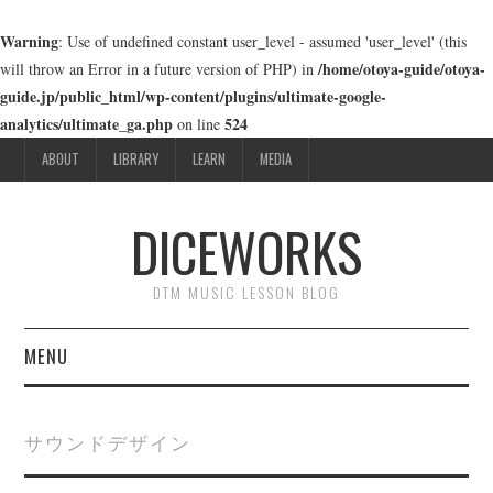
Warning
: Use of undefined constant user_level - assumed 'user_level' (this
/home/otoya-guide/otoya-
will throw an Error in a future version of PHP) in
guide.jp/public_html/wp-content/plugins/ultimate-google-
analytics/ultimate_ga.php
524
on line
ABOUT
LIBRARY
LEARN
MEDIA
DICEWORKS
DTM MUSIC LESSON BLOG
MENU
ABOUT
サウンドデザイン
LIBRARY