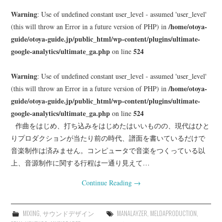
Warning
: Use of undefined constant user_level - assumed 'user_level'
/home/otoya-
(this will throw an Error in a future version of PHP) in
guide/otoya-guide.jp/public_html/wp-content/plugins/ultimate-
google-analytics/ultimate_ga.php
524
on line
Warning
: Use of undefined constant user_level - assumed 'user_level'
/home/otoya-
(this will throw an Error in a future version of PHP) in
guide/otoya-guide.jp/public_html/wp-content/plugins/ultimate-
google-analytics/ultimate_ga.php
524
on line
作曲をはじめ、打ち込みをはじめたはいいものの、現代はひと
りプロダクションが当たり前の時代、譜面を書いているだけで
音楽制作は済みません。コンピュータで音楽をつくっている以
上、音源制作に関する行程は一通り見えて…
Continue Reading
→
MIXING
,
サウンドデザイン
MANALAYZER
,
MELDAPRODUCTION
,