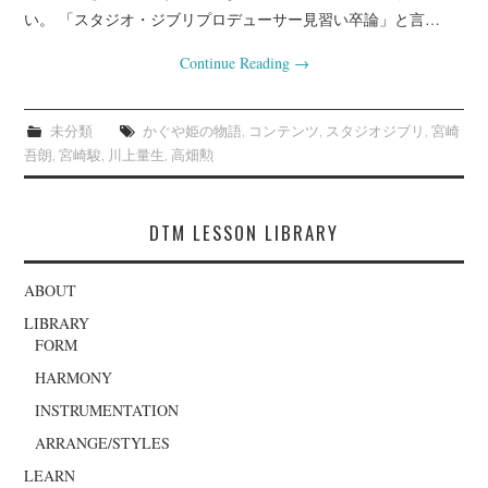
い。 「スタジオ・ジブリプロデューサー見習い卒論」と言…
Continue Reading
→
未分類
かぐや姫の物語
,
コンテンツ
,
スタジオジブリ
,
宮崎
吾朗
,
宮崎駿
,
川上量生
,
高畑勲
DTM LESSON LIBRARY
ABOUT
LIBRARY
FORM
HARMONY
INSTRUMENTATION
ARRANGE/STYLES
LEARN