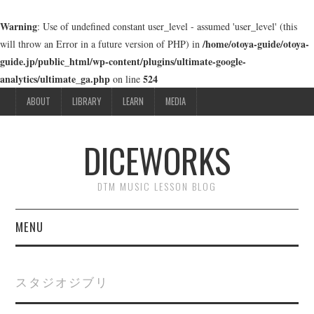
Warning
: Use of undefined constant user_level - assumed 'user_level' (this
/home/otoya-guide/otoya-
will throw an Error in a future version of PHP) in
guide.jp/public_html/wp-content/plugins/ultimate-google-
analytics/ultimate_ga.php
524
on line
ABOUT
LIBRARY
LEARN
MEDIA
DICEWORKS
DTM MUSIC LESSON BLOG
MENU
ABOUT
スタジオジブリ
LIBRARY