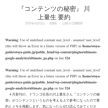
『コンテンツの秘密』 川
LEARN
上量生 要約
MEDIA
2015年4月12日
ADMIN
LEAVE A COMMENT
Warning
: Use of undefined constant user_level - assumed 'user_level'
/home/otoya-
(this will throw an Error in a future version of PHP) in
guide/otoya-guide.jp/public_html/wp-content/plugins/ultimate-
google-analytics/ultimate_ga.php
524
on line
Warning
: Use of undefined constant user_level - assumed 'user_level'
/home/otoya-
(this will throw an Error in a future version of PHP) in
guide/otoya-guide.jp/public_html/wp-content/plugins/ultimate-
google-analytics/ultimate_ga.php
524
on line
４月新刊の、ドワンゴ社長の川上量生さん『コンテンツの秘
密』がコンテンツというものを考える上で参考になったので要
約とメモを掲載します。気になったらぜひ読んでみてくださ