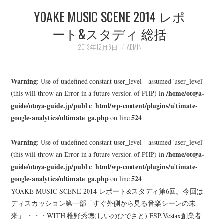
YOAKE MUSIC SCENE 2014 レポ
LEARN
ート&スタディ 総括
MEDIA
2013年12月6日
ADMIN
Warning
: Use of undefined constant user_level - assumed 'user_level'
/home/otoya-
(this will throw an Error in a future version of PHP) in
guide/otoya-guide.jp/public_html/wp-content/plugins/ultimate-
google-analytics/ultimate_ga.php
524
on line
Warning
: Use of undefined constant user_level - assumed 'user_level'
/home/otoya-
(this will throw an Error in a future version of PHP) in
guide/otoya-guide.jp/public_html/wp-content/plugins/ultimate-
google-analytics/ultimate_ga.php
524
on line
YOAKE MUSIC SCENE 2014 レポート&スタディ第6回。今回は
ディスカッション第一部「すぐ外側から見る音楽シーンの未
来」 ・・・WITH 椎野秀聰(しいのひでさと) ESP,Vestax創業者