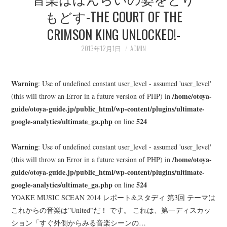
もどす-THE COURT OF THE
CRIMSON KING UNLOCKED!-
2013年12月1日
ADMIN
Warning
: Use of undefined constant user_level - assumed 'user_level'
/home/otoya-
(this will throw an Error in a future version of PHP) in
guide/otoya-guide.jp/public_html/wp-content/plugins/ultimate-
google-analytics/ultimate_ga.php
524
on line
Warning
: Use of undefined constant user_level - assumed 'user_level'
/home/otoya-
(this will throw an Error in a future version of PHP) in
guide/otoya-guide.jp/public_html/wp-content/plugins/ultimate-
google-analytics/ultimate_ga.php
524
on line
YOAKE MUSIC SCEAN 2014 レポート&スタディ 第3回 テーマは
これからの音楽は”United”だ！ です。 これは、第一ディスカッ
ション「すぐ外側からみる音楽シーンの…