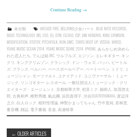
Continue Reading
→
未分類
ARCADE FIRE
,
BELLRING少女ハート
,
BLUE NOTE RECORDS
,
BASIC TECHNOLOGY
,
BIS
,
CEO
,
DJ
,
DTM
,
EG360
,
ESP
,
JIMI HENDRIX
,
KING CRIMSON
,
MODIFICATION
,
OTOTOY
,
PITCHFOLK
,
RUN-DMC
,
TOKYO BOOT UP
,
VESTAX
,
WIRED
,
YOAKE MUSIC SCEAN 2014
,
YOAKE MUSIC SEANE 2014
,
IPHONE
,
あらかじめ決めら
れた恋人たち
,
でんぱ組.INC
,
ウルフルズ
,
エジソン
,
エレキギター
,
キン
クリ
,
キングクリムゾン
,
クラシック
,
ドン・ウォズ
,
バッハ
,
ビートル
ズ
,
フランス
,
ベルハー
,
ベースボールベアー
,
ベートーベン
,
ミドリ
,
ミ
ュージシャン
,
モーツァルト
,
ユナイテッド
,
ユニヴァーサル・ミュー
ジック
,
リンゴギター
,
レスポール
,
一般社団法人ミュージック・クリ
エイターズ・エージェント
,
京都精華大学
,
初音ミク
,
劔樹人
,
加茂啓太
郎
,
古典和声
,
椎野秀聰
,
氣志團
,
浜田真理子
,
渋谷QUATROYAMAHA
,
渡辺淳
之介
,
白人ロック
,
相対性理論
,
神聖かまってちゃん
,
竹中直純
,
若林恵
,
蓄音機
,
雑誌
,
電子書籍
,
音楽
,
高瀬裕章
Post
←
OLDER ARTICLES