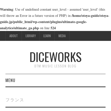
Warning
: Use of undefined constant user_level - assumed 'user_level' (this
/home/otoya-guide/otoya-
will throw an Error in a future version of PHP) in
guide.jp/public_html/wp-content/plugins/ultimate-google-
analytics/ultimate_ga.php
524
on line
ABOUT
LIBRARY
LEARN
MEDIA
DICEWORKS
DTM MUSIC LESSON BLOG
MENU
ABOUT
フランス
LIBRARY