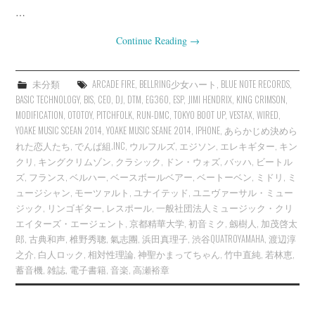
…
Continue Reading
→
未分類
ARCADE FIRE
,
BELLRING少女ハート
,
BLUE NOTE RECORDS
,
BASIC TECHNOLOGY
,
BIS
,
CEO
,
DJ
,
DTM
,
EG360
,
ESP
,
JIMI HENDRIX
,
KING CRIMSON
,
MODIFICATION
,
OTOTOY
,
PITCHFOLK
,
RUN-DMC
,
TOKYO BOOT UP
,
VESTAX
,
WIRED
,
YOAKE MUSIC SCEAN 2014
,
YOAKE MUSIC SEANE 2014
,
IPHONE
,
あらかじめ決めら
れた恋人たち
,
でんぱ組.INC
,
ウルフルズ
,
エジソン
,
エレキギター
,
キン
クリ
,
キングクリムゾン
,
クラシック
,
ドン・ウォズ
,
バッハ
,
ビートル
ズ
,
フランス
,
ベルハー
,
ベースボールベアー
,
ベートーベン
,
ミドリ
,
ミ
ュージシャン
,
モーツァルト
,
ユナイテッド
,
ユニヴァーサル・ミュー
ジック
,
リンゴギター
,
レスポール
,
一般社団法人ミュージック・クリ
エイターズ・エージェント
,
京都精華大学
,
初音ミク
,
劔樹人
,
加茂啓太
郎
,
古典和声
,
椎野秀聰
,
氣志團
,
浜田真理子
,
渋谷QUATROYAMAHA
,
渡辺淳
之介
,
白人ロック
,
相対性理論
,
神聖かまってちゃん
,
竹中直純
,
若林恵
,
蓄音機
,
雑誌
,
電子書籍
,
音楽
,
高瀬裕章