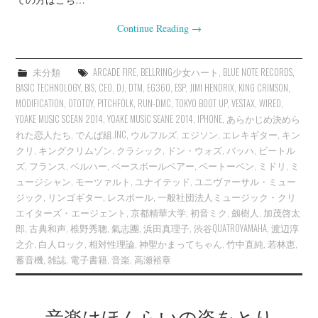
Continue Reading
→
未分類
ARCADE FIRE
,
BELLRING少女ハート
,
BLUE NOTE RECORDS
,
BASIC TECHNOLOGY
,
BIS
,
CEO
,
DJ
,
DTM
,
EG360
,
ESP
,
JIMI HENDRIX
,
KING CRIMSON
,
MODIFICATION
,
OTOTOY
,
PITCHFOLK
,
RUN-DMC
,
TOKYO BOOT UP
,
VESTAX
,
WIRED
,
YOAKE MUSIC SCEAN 2014
,
YOAKE MUSIC SEANE 2014
,
IPHONE
,
あらかじめ決めら
れた恋人たち
,
でんぱ組.INC
,
ウルフルズ
,
エジソン
,
エレキギター
,
キン
クリ
,
キングクリムゾン
,
クラシック
,
ドン・ウォズ
,
バッハ
,
ビートル
ズ
,
フランス
,
ベルハー
,
ベースボールベアー
,
ベートーベン
,
ミドリ
,
ミ
ュージシャン
,
モーツァルト
,
ユナイテッド
,
ユニヴァーサル・ミュー
ジック
,
リンゴギター
,
レスポール
,
一般社団法人ミュージック・クリ
エイターズ・エージェント
,
京都精華大学
,
初音ミク
,
劔樹人
,
加茂啓太
郎
,
古典和声
,
椎野秀聰
,
氣志團
,
浜田真理子
,
渋谷QUATROYAMAHA
,
渡辺淳
之介
,
白人ロック
,
相対性理論
,
神聖かまってちゃん
,
竹中直純
,
若林恵
,
蓄音機
,
雑誌
,
電子書籍
,
音楽
,
高瀬裕章
音楽はほんらいの姿をとり