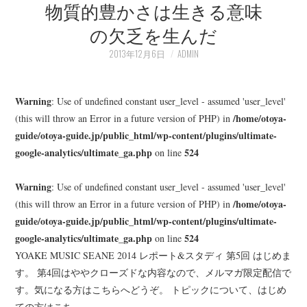
物質的豊かさは生きる意味
の欠乏を生んだ
2013年12月6日
ADMIN
Warning
: Use of undefined constant user_level - assumed 'user_level'
/home/otoya-
(this will throw an Error in a future version of PHP) in
guide/otoya-guide.jp/public_html/wp-content/plugins/ultimate-
google-analytics/ultimate_ga.php
524
on line
Warning
: Use of undefined constant user_level - assumed 'user_level'
/home/otoya-
(this will throw an Error in a future version of PHP) in
guide/otoya-guide.jp/public_html/wp-content/plugins/ultimate-
google-analytics/ultimate_ga.php
524
on line
YOAKE MUSIC SEANE 2014 レポート&スタディ 第5回 はじめま
す。 第4回はややクローズドな内容なので、メルマガ限定配信で
す。気になる方はこちらへどうぞ。 トピックについて、はじめ
ての方はこち…