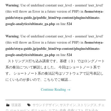
Warning
: Use of undefined constant user_level - assumed 'user_level'
/home/otoya-
(this will throw an Error in a future version of PHP) in
guide/otoya-guide.jp/public_html/wp-content/plugins/ultimate-
google-analytics/ultimate_ga.php
524
on line
Warning
: Use of undefined constant user_level - assumed 'user_level'
/home/otoya-
(this will throw an Error in a future version of PHP) in
guide/otoya-guide.jp/public_html/wp-content/plugins/ultimate-
google-analytics/ultimate_ga.php
524
on line
ストリングス打ち込み講座です。基礎（３）ではロングノート
系の奏法について解説しました。 今回はショートノート系で
す。 ショートノート系の奏法記号はソフトウェアで記号表記し
にくいものが多いので、こちらでご確認…
Continue Reading
→
弦楽器
サウンドデザイン
,
サステイン
,
ストリングス
,
チェ
ロ
,
ベートーベン
,
ボリューム
,
リアル
,
作曲
,
作曲ソフト
,
打ち込み