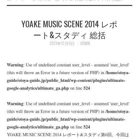
YOAKE MUSIC SCENE 2014 レポ
ート&スタディ 総括
2013年12月6日
ADMIN
Warning
: Use of undefined constant user_level - assumed 'user_level'
/home/otoya-
(this will throw an Error in a future version of PHP) in
guide/otoya-guide.jp/public_html/wp-content/plugins/ultimate-
google-analytics/ultimate_ga.php
524
on line
Warning
: Use of undefined constant user_level - assumed 'user_level'
/home/otoya-
(this will throw an Error in a future version of PHP) in
guide/otoya-guide.jp/public_html/wp-content/plugins/ultimate-
google-analytics/ultimate_ga.php
524
on line
YOAKE MUSIC SCENE 2014 レポート&スタディ第6回。今回は