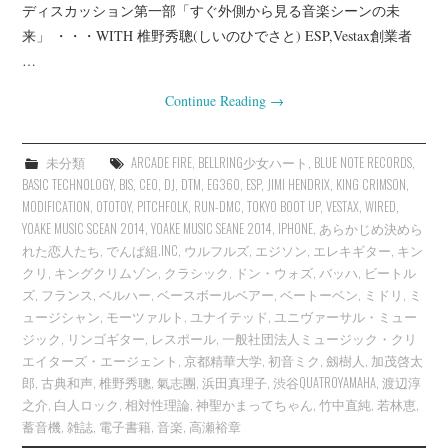
ディスカッション第一部「すぐ外側から見る音楽シーンの未
来」 ・・・WITH 椎野秀聰(しいのひでさと) ESP,Vestax創業者
…
Continue Reading
→
未分類
ARCADE FIRE
,
BELLRING少女ハート
,
BLUE NOTE RECORDS
,
BASIC TECHNOLOGY
,
BIS
,
CEO
,
DJ
,
DTM
,
EG360
,
ESP
,
JIMI HENDRIX
,
KING CRIMSON
,
MODIFICATION
,
OTOTOY
,
PITCHFOLK
,
RUN-DMC
,
TOKYO BOOT UP
,
VESTAX
,
WIRED
,
YOAKE MUSIC SCEAN 2014
,
YOAKE MUSIC SEANE 2014
,
IPHONE
,
あらかじめ決めら
れた恋人たち
,
でんぱ組.INC
,
ウルフルズ
,
エジソン
,
エレキギター
,
キン
クリ
,
キングクリムゾン
,
クラシック
,
ドン・ウォズ
,
バッハ
,
ビートル
ズ
,
フランス
,
ベルハー
,
ベースボールベアー
,
ベートーベン
,
ミドリ
,
ミ
ュージシャン
,
モーツァルト
,
ユナイテッド
,
ユニヴァーサル・ミュー
ジック
,
リンゴギター
,
レスポール
,
一般社団法人ミュージック・クリ
エイターズ・エージェント
,
京都精華大学
,
初音ミク
,
劔樹人
,
加茂啓太
郎
,
古典和声
,
椎野秀聰
,
氣志團
,
浜田真理子
,
渋谷QUATROYAMAHA
,
渡辺淳
之介
,
白人ロック
,
相対性理論
,
神聖かまってちゃん
,
竹中直純
,
若林恵
,
蓄音機
,
雑誌
,
電子書籍
,
音楽
,
高瀬裕章