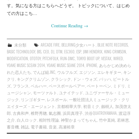
す。気になる方はこちらへどうぞ。 トピックについて、はじめ
ての方はこち…
Continue Reading
→
未分類
ARCADE FIRE
,
BELLRING少女ハート
,
BLUE NOTE RECORDS
,
BASIC TECHNOLOGY
,
BIS
,
CEO
,
DJ
,
DTM
,
EG360
,
ESP
,
JIMI HENDRIX
,
KING CRIMSON
,
MODIFICATION
,
OTOTOY
,
PITCHFOLK
,
RUN-DMC
,
TOKYO BOOT UP
,
VESTAX
,
WIRED
,
YOAKE MUSIC SCEAN 2014
,
YOAKE MUSIC SEANE 2014
,
IPHONE
,
あらかじめ決めら
れた恋人たち
,
でんぱ組.INC
,
ウルフルズ
,
エジソン
,
エレキギター
,
キン
クリ
,
キングクリムゾン
,
クラシック
,
ドン・ウォズ
,
バッハ
,
ビートル
ズ
,
フランス
,
ベルハー
,
ベースボールベアー
,
ベートーベン
,
ミドリ
,
ミ
ュージシャン
,
モーツァルト
,
ユナイテッド
,
ユニヴァーサル・ミュー
ジック
,
リンゴギター
,
レスポール
,
一般社団法人ミュージック・クリ
エイターズ・エージェント
,
京都精華大学
,
初音ミク
,
劔樹人
,
加茂啓太
郎
,
古典和声
,
椎野秀聰
,
氣志團
,
浜田真理子
,
渋谷QUATROYAMAHA
,
渡辺淳
之介
,
白人ロック
,
相対性理論
,
神聖かまってちゃん
,
竹中直純
,
若林恵
,
蓄音機
,
雑誌
,
電子書籍
,
音楽
,
高瀬裕章