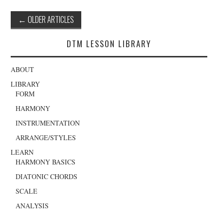
Post
←
OLDER ARTICLES
navigation
DTM LESSON LIBRARY
ABOUT
LIBRARY
FORM
HARMONY
INSTRUMENTATION
ARRANGE/STYLES
LEARN
HARMONY BASICS
DIATONIC CHORDS
SCALE
ANALYSIS