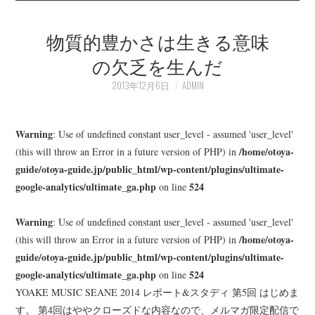
物質的豊かさは生きる意味
の欠乏を生んだ
2013年12月6日
ADMIN
Warning
: Use of undefined constant user_level - assumed 'user_level'
/home/otoya-
(this will throw an Error in a future version of PHP) in
guide/otoya-guide.jp/public_html/wp-content/plugins/ultimate-
google-analytics/ultimate_ga.php
524
on line
Warning
: Use of undefined constant user_level - assumed 'user_level'
/home/otoya-
(this will throw an Error in a future version of PHP) in
guide/otoya-guide.jp/public_html/wp-content/plugins/ultimate-
google-analytics/ultimate_ga.php
524
on line
YOAKE MUSIC SEANE 2014 レポート&スタディ 第5回 はじめま
す。 第4回はややクローズドな内容なので、メルマガ限定配信で