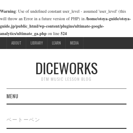
Warning
: Use of undefined constant user_level - assumed 'user_level' (this
/home/otoya-guide/otoya-
will throw an Error in a future version of PHP) in
guide.jp/public_html/wp-content/plugins/ultimate-google-
analytics/ultimate_ga.php
524
on line
ABOUT
LIBRARY
LEARN
MEDIA
DICEWORKS
DTM MUSIC LESSON BLOG
MENU
ABOUT
ベートーベン
LIBRARY