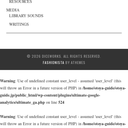
RESOURCES
MEDIA
LIBRARY SOUNDS
WRITINGS
© 2026 DICEWORKS. ALL RIGHTS RESERVED.
FASHIONISTA
BY ATHEMES
Warning
: Use of undefined constant user_level - assumed 'user_level' (this
/home/otoya-guide/otoya-
will throw an Error in a future version of PHP) in
guide.jp/public_html/wp-content/plugins/ultimate-google-
analytics/ultimate_ga.php
524
on line
Warning
: Use of undefined constant user_level - assumed 'user_level' (this
/home/otoya-guide/otoya-
will throw an Error in a future version of PHP) in