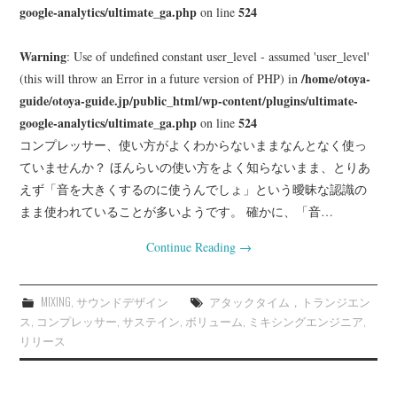
google-analytics/ultimate_ga.php
524
on line
Warning
: Use of undefined constant user_level - assumed 'user_level'
/home/otoya-
(this will throw an Error in a future version of PHP) in
guide/otoya-guide.jp/public_html/wp-content/plugins/ultimate-
google-analytics/ultimate_ga.php
524
on line
コンプレッサー、使い方がよくわからないままなんとなく使っ
ていませんか？ ほんらいの使い方をよく知らないまま、とりあ
えず「音を大きくするのに使うんでしょ」という曖昧な認識の
まま使われていることが多いようです。 確かに、「音…
Continue Reading
→
MIXING
,
サウンドデザイン
アタックタイム，トランジエン
ス
,
コンプレッサー
,
サステイン
,
ボリューム
,
ミキシングエンジニア
,
リリース