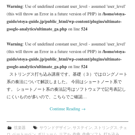
Warning
: Use of undefined constant user_level - assumed 'user_level'
/home/otoya-
(this will throw an Error in a future version of PHP) in
guide/otoya-guide.jp/public_html/wp-content/plugins/ultimate-
google-analytics/ultimate_ga.php
524
on line
Warning
: Use of undefined constant user_level - assumed 'user_level'
/home/otoya-
(this will throw an Error in a future version of PHP) in
guide/otoya-guide.jp/public_html/wp-content/plugins/ultimate-
google-analytics/ultimate_ga.php
524
on line
ストリングス打ち込み講座です。基礎（３）ではロングノート
系の奏法について解説しました。 今回はショートノート系で
す。 ショートノート系の奏法記号はソフトウェアで記号表記し
にくいものが多いので、こちらでご確認…
Continue Reading
→
弦楽器
サウンドデザイン
,
サステイン
,
ストリングス
,
チェ
ロ
,
ベートーベン
,
ボリューム
,
リアル
,
作曲
,
作曲ソフト
,
打ち込み