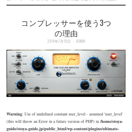
コンプレッサーを使う3つ
の理由
2014年7月19日
ADMIN
Warning
: Use of undefined constant user_level - assumed 'user_level'
/home/otoya-
(this will throw an Error in a future version of PHP) in
guide/otoya-guide.jp/public_html/wp-content/plugins/ultimate-