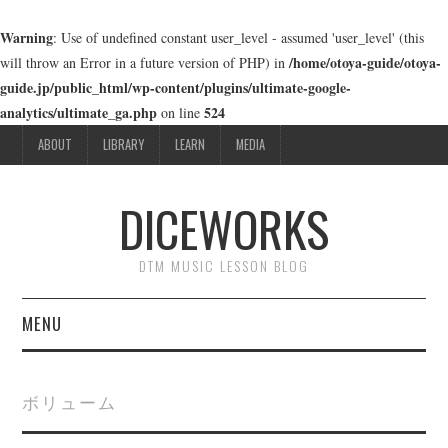
Warning
: Use of undefined constant user_level - assumed 'user_level' (this
/home/otoya-guide/otoya-
will throw an Error in a future version of PHP) in
guide.jp/public_html/wp-content/plugins/ultimate-google-
analytics/ultimate_ga.php
524
on line
ABOUT
LIBRARY
LEARN
MEDIA
DICEWORKS
DTM MUSIC LESSON BLOG
MENU
ABOUT
ボリューム
LIBRARY