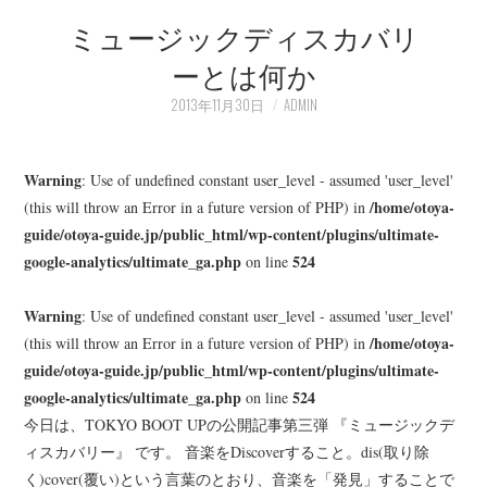
ミュージックディスカバリ
LEARN
ーとは何か
MEDIA
2013年11月30日
ADMIN
Warning
: Use of undefined constant user_level - assumed 'user_level'
/home/otoya-
(this will throw an Error in a future version of PHP) in
guide/otoya-guide.jp/public_html/wp-content/plugins/ultimate-
google-analytics/ultimate_ga.php
524
on line
Warning
: Use of undefined constant user_level - assumed 'user_level'
/home/otoya-
(this will throw an Error in a future version of PHP) in
guide/otoya-guide.jp/public_html/wp-content/plugins/ultimate-
google-analytics/ultimate_ga.php
524
on line
今日は、TOKYO BOOT UPの公開記事第三弾 『ミュージックデ
ィスカバリー』 です。 音楽をDiscoverすること。dis(取り除
く)cover(覆い)という言葉のとおり、音楽を「発見」することで