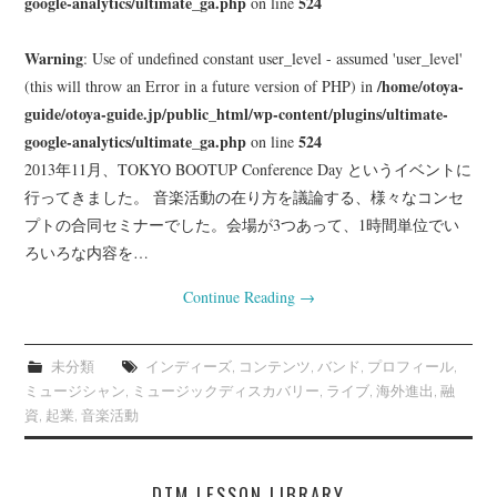
google-analytics/ultimate_ga.php
524
on line
Warning
: Use of undefined constant user_level - assumed 'user_level'
/home/otoya-
(this will throw an Error in a future version of PHP) in
guide/otoya-guide.jp/public_html/wp-content/plugins/ultimate-
google-analytics/ultimate_ga.php
524
on line
2013年11月、TOKYO BOOTUP Conference Day というイベントに
行ってきました。 音楽活動の在り方を議論する、様々なコンセ
プトの合同セミナーでした。会場が3つあって、1時間単位でい
ろいろな内容を…
Continue Reading
→
未分類
インディーズ
,
コンテンツ
,
バンド
,
プロフィール
,
ミュージシャン
,
ミュージックディスカバリー
,
ライブ
,
海外進出
,
融
資
,
起業
,
音楽活動
DTM LESSON LIBRARY