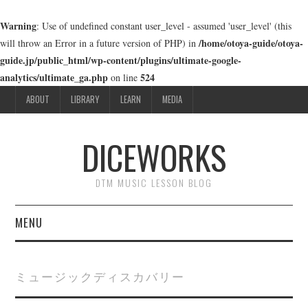
Warning
: Use of undefined constant user_level - assumed 'user_level' (this
/home/otoya-guide/otoya-
will throw an Error in a future version of PHP) in
guide.jp/public_html/wp-content/plugins/ultimate-google-
analytics/ultimate_ga.php
524
on line
ABOUT
LIBRARY
LEARN
MEDIA
DICEWORKS
DTM MUSIC LESSON BLOG
MENU
ABOUT
ミュージックディスカバリー
LIBRARY