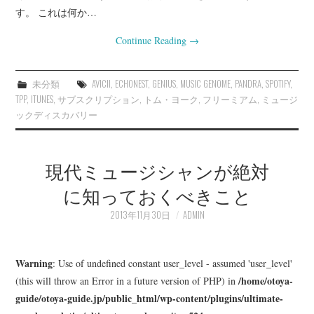
す。 これは何か…
Continue Reading
→
未分類
AVICII
,
ECHONEST
,
GENIUS
,
MUSIC GENOME
,
PANDRA
,
SPOTIFY
,
TPP
,
ITUNES
,
サブスクリプション
,
トム・ヨーク
,
フリーミアム
,
ミュージ
ックディスカバリー
現代ミュージシャンが絶対
に知っておくべきこと
2013年11月30日
ADMIN
Warning
: Use of undefined constant user_level - assumed 'user_level'
/home/otoya-
(this will throw an Error in a future version of PHP) in
guide/otoya-guide.jp/public_html/wp-content/plugins/ultimate-