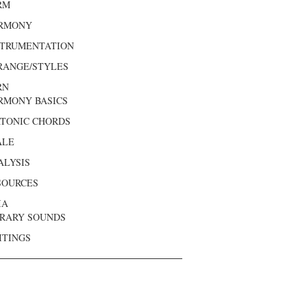
RM
RMONY
STRUMENTATION
RANGE/STYLES
RN
RMONY BASICS
ATONIC CHORDS
ALE
ALYSIS
SOURCES
IA
BRARY SOUNDS
ITINGS