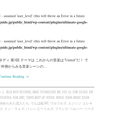
 - assumed 'user_level' (this will throw an Error in a future
guide.jp/public_html/wp-content/plugins/ultimate-google-
 - assumed 'user_level' (this will throw an Error in a future
guide.jp/public_html/wp-content/plugins/ultimate-google-
ト&スタディ 第3回 テーマは これからの音楽は”United”だ！ で
ぐ外側からみる音楽シーンの…
Continue Reading
→
ハート
,
BLUE NOTE RECORDS
,
BASIC TECHNOLOGY
,
BIS
,
CEO
,
DJ
,
DTM
,
EG360
,
ESP
,
ITCHFOLK
,
RUN-DMC
,
TOKYO BOOT UP
,
VESTAX
,
WIRED
,
YOAKE MUSIC SCEAN
決められた恋人たち
,
でんぱ組.INC
,
ウルフルズ
,
エジソン
,
エレキ
ク
,
ドン・ウォズ
,
バッハ
,
ビートルズ
,
フランス
,
ベルハー
,
ベース