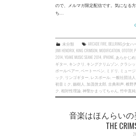
ので、メルマガ限定配信です。気になる方
ち…
未分類
ARCADE FIRE
,
BELLRING少女
JIMI HENDRIX
,
KING CRIMSON
,
MODIFICATION
,
OTOTOY
,
P
2014
,
YOAKE MUSIC SEANE 2014
,
IPHONE
,
あらかじめ
ギター
,
キンクリ
,
キングクリムゾン
,
クラシッ
ボールベアー
,
ベートーベン
,
ミドリ
,
ミュージ
ック
,
リンゴギター
,
レスポール
,
一般社団法人
初音ミク
,
劔樹人
,
加茂啓太郎
,
古典和声
,
椎野
ク
,
相対性理論
,
神聖かまってちゃん
,
竹中直純
音楽はほんらいの姿をと
THE CRIM
2