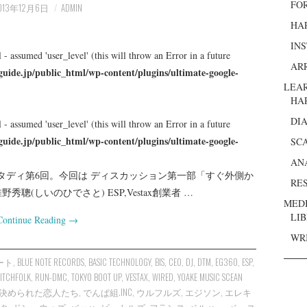
FO
013年12月6日
ADMIN
HA
IN
 - assumed 'user_level' (this will throw an Error in a future
AR
guide.jp/public_html/wp-content/plugins/ultimate-google-
LEA
HA
DI
 - assumed 'user_level' (this will throw an Error in a future
guide.jp/public_html/wp-content/plugins/ultimate-google-
SC
AN
レポート&スタディ第6回。今回は ディスカッション第一部「すぐ外側か
RE
聰(しいのひでさと) ESP,Vestax創業者 …
MED
LI
Continue Reading
→
WR
ハート
,
BLUE NOTE RECORDS
,
BASIC TECHNOLOGY
,
BIS
,
CEO
,
DJ
,
DTM
,
EG360
,
ESP
,
ITCHFOLK
,
RUN-DMC
,
TOKYO BOOT UP
,
VESTAX
,
WIRED
,
YOAKE MUSIC SCEAN
決められた恋人たち
,
でんぱ組.INC
,
ウルフルズ
,
エジソン
,
エレキ