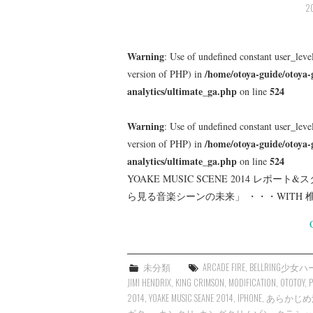
2
Warning
: Use of undefined constant user_level
/home/otoya-guide/otoya-
version of PHP) in
analytics/ultimate_ga.php
524
on line
Warning
: Use of undefined constant user_level
/home/otoya-guide/otoya-
version of PHP) in
analytics/ultimate_ga.php
524
on line
YOAKE MUSIC SCENE 2014 
ら見る音楽シーンの未来」 ・・・WITH 椎野秀
未分類
ARCADE FIRE
,
BELLRING少女
JIMI HENDRIX
,
KING CRIMSON
,
MODIFICATION
,
OTOTOY
,
P
2014
,
YOAKE MUSIC SEANE 2014
,
IPHONE
,
あらかじめ