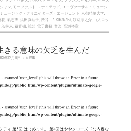
ク
,
ドン・ウォズ
,
バッハ
,
ビートルズ
,
フランス
,
ベルハー
,
ベース
シャン
,
モーツァルト
,
ユナイテッド
,
ユニヴァーサル・ミュージ
ミュージック・クリエイターズ・エージェント
,
京都精華大学
,
秀聰
,
氣志團
,
浜田真理子
,
渋谷QUATROYAMAHA
,
渡辺淳之介
,
白人ロッ
,
若林恵
,
蓄音機
,
雑誌
,
電子書籍
,
音楽
,
高瀬裕章
生きる意味の欠乏を生んだ
013年12月6日
ADMIN
 - assumed 'user_level' (this will throw an Error in a future
guide.jp/public_html/wp-content/plugins/ultimate-google-
 - assumed 'user_level' (this will throw an Error in a future
guide.jp/public_html/wp-content/plugins/ultimate-google-
ポート&スタディ 第5回 はじめます。 第4回はややクローズドな内容な