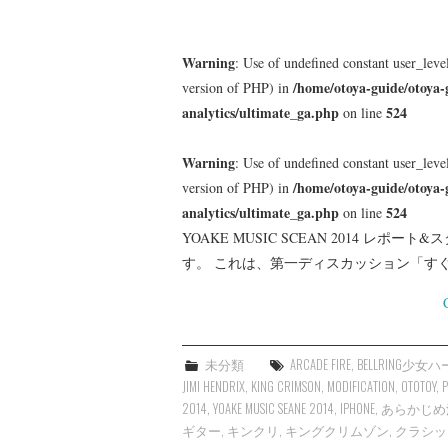
Warning
: Use of undefined constant user_level
/home/otoya-guide/otoya-
version of PHP) in
analytics/ultimate_ga.php
524
on line
Warning
: Use of undefined constant user_level
/home/otoya-guide/otoya-
version of PHP) in
analytics/ultimate_ga.php
524
on line
YOAKE MUSIC SCEAN 2014 レポー
す。 これは、第一ディスカッション「す
未分類
ARCADE FIRE
,
BELLRING少女
JIMI HENDRIX
,
KING CRIMSON
,
MODIFICATION
,
OTOTOY
,
P
2014
,
YOAKE MUSIC SEANE 2014
,
IPHONE
,
あらかじめ
ギター
,
キンクリ
,
キングクリムゾン
,
クラシッ