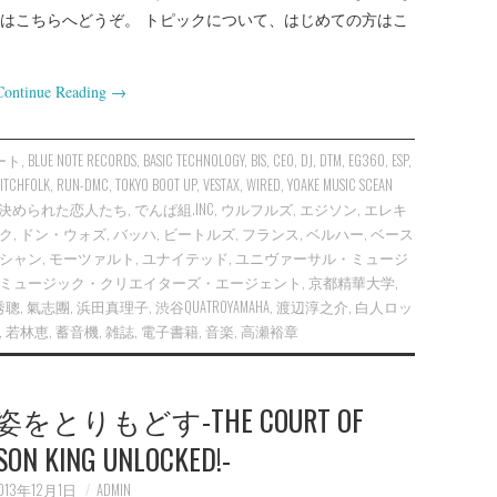
はこちらへどうぞ。 トピックについて、はじめての方はこ
Continue Reading
→
ハート
,
BLUE NOTE RECORDS
,
BASIC TECHNOLOGY
,
BIS
,
CEO
,
DJ
,
DTM
,
EG360
,
ESP
,
ITCHFOLK
,
RUN-DMC
,
TOKYO BOOT UP
,
VESTAX
,
WIRED
,
YOAKE MUSIC SCEAN
決められた恋人たち
,
でんぱ組.INC
,
ウルフルズ
,
エジソン
,
エレキ
ク
,
ドン・ウォズ
,
バッハ
,
ビートルズ
,
フランス
,
ベルハー
,
ベース
シャン
,
モーツァルト
,
ユナイテッド
,
ユニヴァーサル・ミュージ
ミュージック・クリエイターズ・エージェント
,
京都精華大学
,
秀聰
,
氣志團
,
浜田真理子
,
渋谷QUATROYAMAHA
,
渡辺淳之介
,
白人ロッ
,
若林恵
,
蓄音機
,
雑誌
,
電子書籍
,
音楽
,
高瀬裕章
りもどす-THE COURT OF
SON KING UNLOCKED!-
013年12月1日
ADMIN