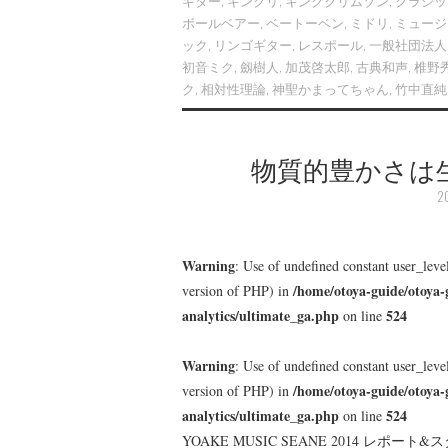
ギター
,
キンクリ
,
キングクリムゾン
,
クラシッ
ボールベアー
,
ベートーベン
,
ミドリ
,
ミュージ
ック
,
リンゴギター
,
レスポール
,
一般社団法人
初音ミク
,
劔樹人
,
加茂啓太郎
,
古典和声
,
椎野
ク
,
相対性理論
,
神聖かまってちゃん
,
竹中直純
物質的豊かさは
2
Warning
: Use of undefined constant user_level
/home/otoya-guide/otoya-
version of PHP) in
analytics/ultimate_ga.php
524
on line
Warning
: Use of undefined constant user_level
/home/otoya-guide/otoya-
version of PHP) in
analytics/ultimate_ga.php
524
on line
YOAKE MUSIC SEANE 2014 レ