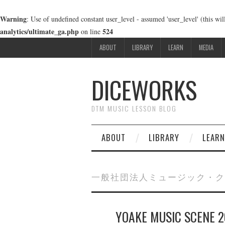
Warning
: Use of undefined constant user_level - assumed 'user_level' (this wi
analytics/ultimate_ga.php
524
on line
ABOUT
LIBRARY
LEARN
MEDIA
DICEWORKS
DTM MUSIC LESSON BLOG
ABOUT
LIBRARY
LEARN
一般社団法人ミュージック・ク
YOAKE MUSIC SC