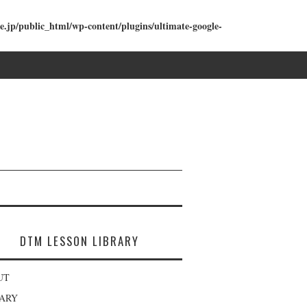
e.jp/public_html/wp-content/plugins/ultimate-google-
DTM LESSON LIBRARY
UT
RARY