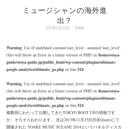
ミュージシャンの海外進
LEARN
出？
MEDIA
2013年11月30日
ADMIN
Warning
: Use of undefined constant user_level - assumed 'user_level'
/home/otoya-
(this will throw an Error in a future version of PHP) in
guide/otoya-guide.jp/public_html/wp-content/plugins/ultimate-
google-analytics/ultimate_ga.php
524
on line
Warning
: Use of undefined constant user_level - assumed 'user_level'
/home/otoya-
(this will throw an Error in a future version of PHP) in
guide/otoya-guide.jp/public_html/wp-content/plugins/ultimate-
google-analytics/ultimate_ga.php
524
on line
複数回にわたって公開してきたTOKYO BOOT UPの情報です
が、そろそろおわります。 次は2013年11月25日渋谷Quatroにて
開催された YOAKE MUSIC SCEANE 2014というパネルディスカ