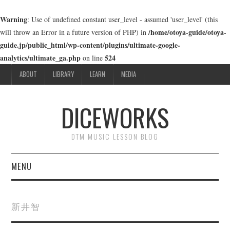
Warning
: Use of undefined constant user_level - assumed 'user_level' (this
/home/otoya-guide/otoya-
will throw an Error in a future version of PHP) in
guide.jp/public_html/wp-content/plugins/ultimate-google-
analytics/ultimate_ga.php
524
on line
ABOUT
LIBRARY
LEARN
MEDIA
DICEWORKS
DTM MUSIC LESSON BLOG
MENU
ABOUT
新井智
LIBRARY