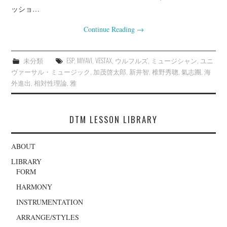
ッショ…
Continue Reading
→
未分類
ESP
,
MIYAVI
,
VESTAX
,
ウルフルズ
,
ミュージシャン
,
ユニ
ヴァーサル・ミュージック
,
加茂啓太郎
,
新井智
,
椎野秀聰
,
氣志團
,
海
外進出
,
相対性理論
,
雅
DTM LESSON LIBRARY
ABOUT
LIBRARY
FORM
HARMONY
INSTRUMENTATION
ARRANGE/STYLES