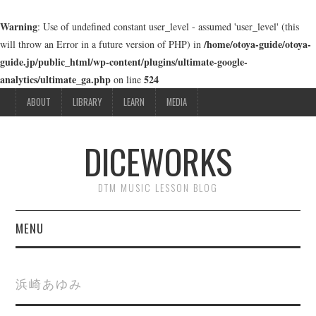
Warning
: Use of undefined constant user_level - assumed 'user_level' (this
/home/otoya-guide/otoya-
will throw an Error in a future version of PHP) in
guide.jp/public_html/wp-content/plugins/ultimate-google-
analytics/ultimate_ga.php
524
on line
ABOUT
LIBRARY
LEARN
MEDIA
DICEWORKS
DTM MUSIC LESSON BLOG
MENU
ABOUT
浜崎あゆみ
LIBRARY