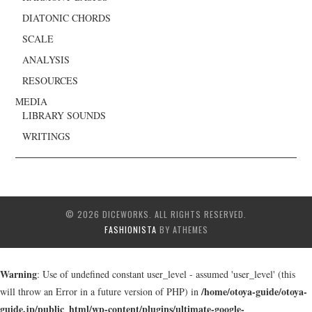
DIATONIC CHORDS
SCALE
ANALYSIS
RESOURCES
MEDIA
LIBRARY SOUNDS
WRITINGS
© 2026 DICEWORKS. ALL RIGHTS RESERVED.
FASHIONISTA
BY ATHEMES
Warning
: Use of undefined constant user_level - assumed 'user_level' (this
/home/otoya-guide/otoya-
will throw an Error in a future version of PHP) in
guide.jp/public_html/wp-content/plugins/ultimate-google-