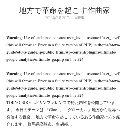
地方で革命を起こす作曲家
LEARN
2013年11月30日
ADMIN
MEDIA
Warning
: Use of undefined constant user_level - assumed 'user_level'
/home/otoya-
(this will throw an Error in a future version of PHP) in
guide/otoya-guide.jp/public_html/wp-content/plugins/ultimate-
google-analytics/ultimate_ga.php
524
on line
Warning
: Use of undefined constant user_level - assumed 'user_level'
/home/otoya-
(this will throw an Error in a future version of PHP) in
guide/otoya-guide.jp/public_html/wp-content/plugins/ultimate-
google-analytics/ultimate_ga.php
524
on line
TOKYO BOOT UPカンファレンスで得た内容を公開していま
す。 今日のテーマは 「Glocal」「グローカル」地方から世界へ
発信する音楽。 地方で革命を起こしているある作曲家の方を紹
介します。 群馬県高崎市、多胡邦…