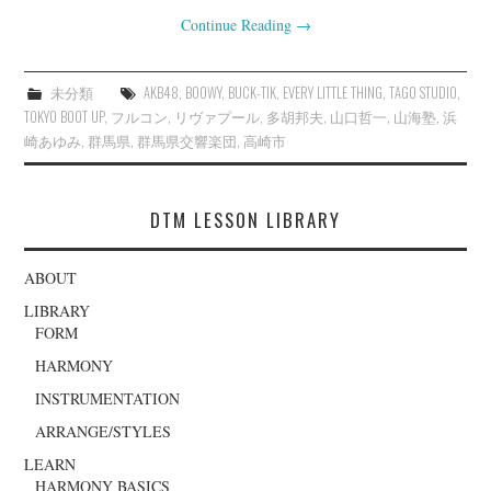
Continue Reading
→
未分類
AKB48
,
BOOWY
,
BUCK-TIK
,
EVERY LITTLE THING
,
TAGO STUDIO
,
TOKYO BOOT UP
,
フルコン
,
リヴァプール
,
多胡邦夫
,
山口哲一
,
山海塾
,
浜
崎あゆみ
,
群馬県
,
群馬県交響楽団
,
高崎市
DTM LESSON LIBRARY
ABOUT
LIBRARY
FORM
HARMONY
INSTRUMENTATION
ARRANGE/STYLES
LEARN
HARMONY BASICS