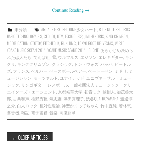
Continue Reading
→
未分類
ARCADE FIRE
,
BELLRING少女ハート
,
BLUE NOTE RECORDS
,
BASIC TECHNOLOGY
,
BIS
,
CEO
,
DJ
,
DTM
,
EG360
,
ESP
,
JIMI HENDRIX
,
KING CRIMSON
,
MODIFICATION
,
OTOTOY
,
PITCHFOLK
,
RUN-DMC
,
TOKYO BOOT UP
,
VESTAX
,
WIRED
,
YOAKE MUSIC SCEAN 2014
,
YOAKE MUSIC SEANE 2014
,
IPHONE
,
あらかじめ決めら
れた恋人たち
,
でんぱ組.INC
,
ウルフルズ
,
エジソン
,
エレキギター
,
キン
クリ
,
キングクリムゾン
,
クラシック
,
ドン・ウォズ
,
バッハ
,
ビートル
ズ
,
フランス
,
ベルハー
,
ベースボールベアー
,
ベートーベン
,
ミドリ
,
ミ
ュージシャン
,
モーツァルト
,
ユナイテッド
,
ユニヴァーサル・ミュー
ジック
,
リンゴギター
,
レスポール
,
一般社団法人ミュージック・クリ
エイターズ・エージェント
,
京都精華大学
,
初音ミク
,
劔樹人
,
加茂啓太
郎
,
古典和声
,
椎野秀聰
,
氣志團
,
浜田真理子
,
渋谷QUATROYAMAHA
,
渡辺淳
之介
,
白人ロック
,
相対性理論
,
神聖かまってちゃん
,
竹中直純
,
若林恵
,
蓄音機
,
雑誌
,
電子書籍
,
音楽
,
高瀬裕章
Post
←
OLDER ARTICLES