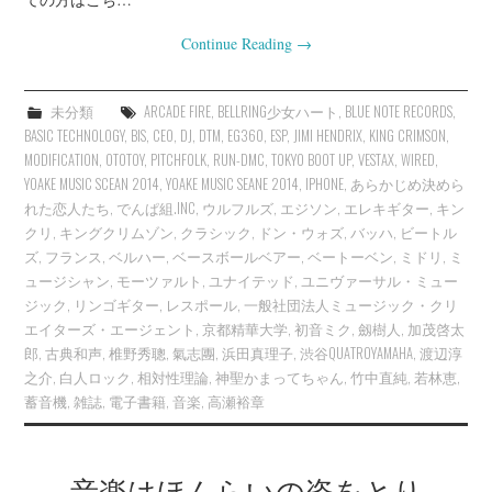
Continue Reading
→
未分類
ARCADE FIRE
,
BELLRING少女ハート
,
BLUE NOTE RECORDS
,
BASIC TECHNOLOGY
,
BIS
,
CEO
,
DJ
,
DTM
,
EG360
,
ESP
,
JIMI HENDRIX
,
KING CRIMSON
,
MODIFICATION
,
OTOTOY
,
PITCHFOLK
,
RUN-DMC
,
TOKYO BOOT UP
,
VESTAX
,
WIRED
,
YOAKE MUSIC SCEAN 2014
,
YOAKE MUSIC SEANE 2014
,
IPHONE
,
あらかじめ決めら
れた恋人たち
,
でんぱ組.INC
,
ウルフルズ
,
エジソン
,
エレキギター
,
キン
クリ
,
キングクリムゾン
,
クラシック
,
ドン・ウォズ
,
バッハ
,
ビートル
ズ
,
フランス
,
ベルハー
,
ベースボールベアー
,
ベートーベン
,
ミドリ
,
ミ
ュージシャン
,
モーツァルト
,
ユナイテッド
,
ユニヴァーサル・ミュー
ジック
,
リンゴギター
,
レスポール
,
一般社団法人ミュージック・クリ
エイターズ・エージェント
,
京都精華大学
,
初音ミク
,
劔樹人
,
加茂啓太
郎
,
古典和声
,
椎野秀聰
,
氣志團
,
浜田真理子
,
渋谷QUATROYAMAHA
,
渡辺淳
之介
,
白人ロック
,
相対性理論
,
神聖かまってちゃん
,
竹中直純
,
若林恵
,
蓄音機
,
雑誌
,
電子書籍
,
音楽
,
高瀬裕章
音楽はほんらいの姿をとり