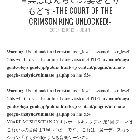
もどす-THE COURT OF THE
CRIMSON KING UNLOCKED!-
2013年12月1日
ADMIN
Warning
: Use of undefined constant user_level - assumed 'user_level'
/home/otoya-
(this will throw an Error in a future version of PHP) in
guide/otoya-guide.jp/public_html/wp-content/plugins/ultimate-
google-analytics/ultimate_ga.php
524
on line
Warning
: Use of undefined constant user_level - assumed 'user_level'
/home/otoya-
(this will throw an Error in a future version of PHP) in
guide/otoya-guide.jp/public_html/wp-content/plugins/ultimate-
google-analytics/ultimate_ga.php
524
on line
YOAKE MUSIC SCEAN 2014 レポート&スタディ 第3回 テーマは
これからの音楽は”United”だ！ です。 これは、第一ディスカッ
ション「すぐ外側からみる音楽シーンの…