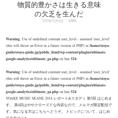
物質的豊かさは生きる意味
の欠乏を生んだ
2013年12月6日
ADMIN
Warning
: Use of undefined constant user_level - assumed 'user_level'
/home/otoya-
(this will throw an Error in a future version of PHP) in
guide/otoya-guide.jp/public_html/wp-content/plugins/ultimate-
google-analytics/ultimate_ga.php
524
on line
Warning
: Use of undefined constant user_level - assumed 'user_level'
/home/otoya-
(this will throw an Error in a future version of PHP) in
guide/otoya-guide.jp/public_html/wp-content/plugins/ultimate-
google-analytics/ultimate_ga.php
524
on line
YOAKE MUSIC SEANE 2014 レポート&スタディ 第5回 はじめま
す。 第4回はややクローズドな内容なので、メルマガ限定配信で
す。気になる方はこちらへどうぞ。 トピックについて、はじめ
ての方はこち…