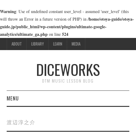
Warning
: Use of undefined constant user_level - assumed 'user_level' (this
/home/otoya-guide/otoya-
will throw an Error in a future version of PHP) in
guide.jp/public_html/wp-content/plugins/ultimate-google-
analytics/ultimate_ga.php
524
on line
ABOUT
LIBRARY
LEARN
MEDIA
DICEWORKS
DTM MUSIC LESSON BLOG
MENU
ABOUT
渡辺淳之介
LIBRARY