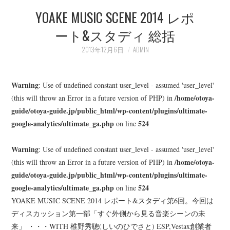
YOAKE MUSIC SCENE 2014 レポ
LEARN
ート&スタディ 総括
MEDIA
2013年12月6日
ADMIN
Warning
: Use of undefined constant user_level - assumed 'user_level'
/home/otoya-
(this will throw an Error in a future version of PHP) in
guide/otoya-guide.jp/public_html/wp-content/plugins/ultimate-
google-analytics/ultimate_ga.php
524
on line
Warning
: Use of undefined constant user_level - assumed 'user_level'
/home/otoya-
(this will throw an Error in a future version of PHP) in
guide/otoya-guide.jp/public_html/wp-content/plugins/ultimate-
google-analytics/ultimate_ga.php
524
on line
YOAKE MUSIC SCENE 2014 レポート&スタディ第6回。今回は
ディスカッション第一部「すぐ外側から見る音楽シーンの未
来」 ・・・WITH 椎野秀聰(しいのひでさと) ESP,Vestax創業者