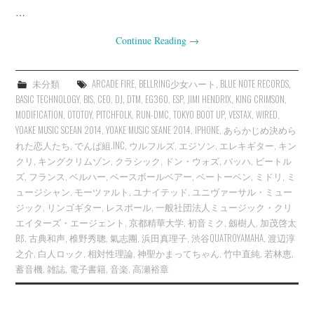
…
Continue Reading
→
未分類
ARCADE FIRE
,
BELLRING少女ハート
,
BLUE NOTE RECORDS
,
BASIC TECHNOLOGY
,
BIS
,
CEO
,
DJ
,
DTM
,
EG360
,
ESP
,
JIMI HENDRIX
,
KING CRIMSON
,
MODIFICATION
,
OTOTOY
,
PITCHFOLK
,
RUN-DMC
,
TOKYO BOOT UP
,
VESTAX
,
WIRED
,
YOAKE MUSIC SCEAN 2014
,
YOAKE MUSIC SEANE 2014
,
IPHONE
,
あらかじめ決めら
れた恋人たち
,
でんぱ組.INC
,
ウルフルズ
,
エジソン
,
エレキギター
,
キン
クリ
,
キングクリムゾン
,
クラシック
,
ドン・ウォズ
,
バッハ
,
ビートル
ズ
,
フランス
,
ベルハー
,
ベースボールベアー
,
ベートーベン
,
ミドリ
,
ミ
ュージシャン
,
モーツァルト
,
ユナイテッド
,
ユニヴァーサル・ミュー
ジック
,
リンゴギター
,
レスポール
,
一般社団法人ミュージック・クリ
エイターズ・エージェント
,
京都精華大学
,
初音ミク
,
劔樹人
,
加茂啓太
郎
,
古典和声
,
椎野秀聰
,
氣志團
,
浜田真理子
,
渋谷QUATROYAMAHA
,
渡辺淳
之介
,
白人ロック
,
相対性理論
,
神聖かまってちゃん
,
竹中直純
,
若林恵
,
蓄音機
,
雑誌
,
電子書籍
,
音楽
,
高瀬裕章