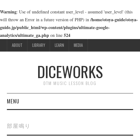
Warning
: Use of undefined constant user_level - assumed 'user_level' (this
/home/otoya-guide/otoya-
will throw an Error in a future version of PHP) in
guide.jp/public_html/wp-content/plugins/ultimate-google-
analytics/ultimate_ga.php
524
on line
ABOUT
LIBRARY
LEARN
MEDIA
DICEWORKS
DTM MUSIC LESSON BLOG
MENU
ABOUT
部屋鳴り
LIBRARY