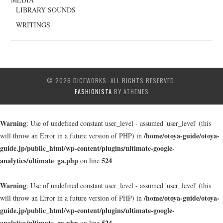
LIBRARY SOUNDS
WRITINGS
© 2026 DICEWORKS. ALL RIGHTS RESERVED.
FASHIONISTA
BY ATHEMES
Warning
: Use of undefined constant user_level - assumed 'user_level' (this
/home/otoya-guide/otoya-
will throw an Error in a future version of PHP) in
guide.jp/public_html/wp-content/plugins/ultimate-google-
analytics/ultimate_ga.php
524
on line
Warning
: Use of undefined constant user_level - assumed 'user_level' (this
/home/otoya-guide/otoya-
will throw an Error in a future version of PHP) in
guide.jp/public_html/wp-content/plugins/ultimate-google-
analytics/ultimate_ga.php
524
on line