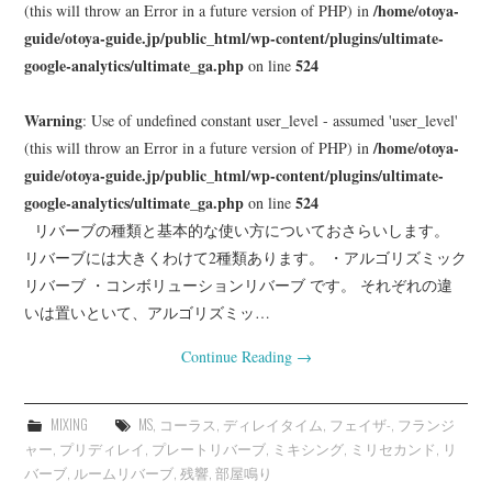
/home/otoya-
(this will throw an Error in a future version of PHP) in
guide/otoya-guide.jp/public_html/wp-content/plugins/ultimate-
google-analytics/ultimate_ga.php
524
on line
Warning
: Use of undefined constant user_level - assumed 'user_level'
/home/otoya-
(this will throw an Error in a future version of PHP) in
guide/otoya-guide.jp/public_html/wp-content/plugins/ultimate-
google-analytics/ultimate_ga.php
524
on line
リバーブの種類と基本的な使い方についておさらいします。
リバーブには大きくわけて2種類あります。 ・アルゴリズミック
リバーブ ・コンボリューションリバーブ です。 それぞれの違
いは置いといて、アルゴリズミッ…
Continue Reading
→
MIXING
MS
,
コーラス
,
ディレイタイム
,
フェイザ-
,
フランジ
ャー
,
プリディレイ
,
プレートリバーブ
,
ミキシング
,
ミリセカンド
,
リ
バーブ
,
ルームリバーブ
,
残響
,
部屋鳴り