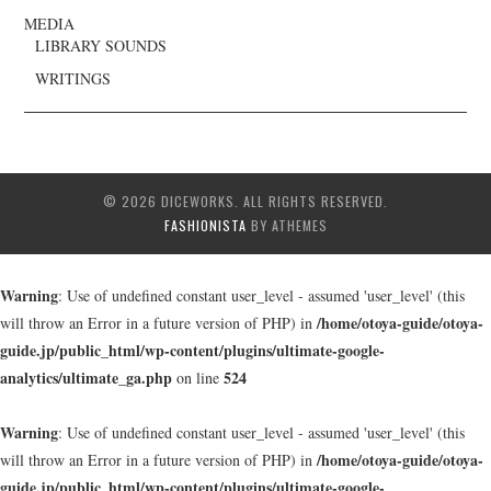
MEDIA
LIBRARY SOUNDS
WRITINGS
© 2026 DICEWORKS. ALL RIGHTS RESERVED.
FASHIONISTA
BY ATHEMES
Warning
: Use of undefined constant user_level - assumed 'user_level' (this
/home/otoya-guide/otoya-
will throw an Error in a future version of PHP) in
guide.jp/public_html/wp-content/plugins/ultimate-google-
analytics/ultimate_ga.php
524
on line
Warning
: Use of undefined constant user_level - assumed 'user_level' (this
/home/otoya-guide/otoya-
will throw an Error in a future version of PHP) in
guide.jp/public_html/wp-content/plugins/ultimate-google-