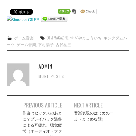
ゲーム音楽
DTM MAGAZINE
,
すぎやまこういち
,
キングダムハ
ーツ
,
ゲーム音楽
,
下村陽子
,
古代祐三
ADMIN
MORE POSTS
Post
PREVIOUS ARTICLE
NEXT ARTICLE
navigation
作曲はセックスのあと
音楽表現のはじめの一
に？プレイバック過多
歩（まじめな話）
による耳疲れ、聴覚疲
労（オーディオ・ファ