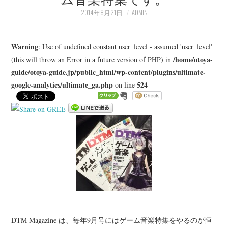
LEARN
2014年8月21日
ADMIN
MEDIA
Warning
: Use of undefined constant user_level - assumed 'user_level'
/home/otoya-
(this will throw an Error in a future version of PHP) in
guide/otoya-guide.jp/public_html/wp-content/plugins/ultimate-
google-analytics/ultimate_ga.php
524
on line
DTM Magazine は、毎年9月号にはゲーム音楽特集をやるのが恒