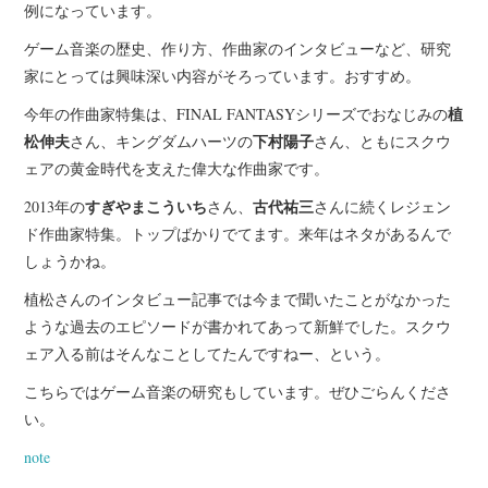
例になっています。
ゲーム音楽の歴史、作り方、作曲家のインタビューなど、研究
家にとっては興味深い内容がそろっています。おすすめ。
植
今年の作曲家特集は、FINAL FANTASYシリーズでおなじみの
松伸夫
下村陽子
さん、キングダムハーツの
さん、ともにスクウ
ェアの黄金時代を支えた偉大な作曲家です。
すぎやまこういち
古代祐三
2013年の
さん、
さんに続くレジェン
ド作曲家特集。トップばかりでてます。来年はネタがあるんで
しょうかね。
植松さんのインタビュー記事では今まで聞いたことがなかった
ような過去のエピソードが書かれてあって新鮮でした。スクウ
ェア入る前はそんなことしてたんですねー、という。
こちらではゲーム音楽の研究もしています。ぜひごらんくださ
い。
note