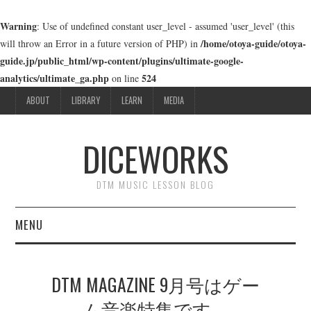
Warning
: Use of undefined constant user_level - assumed 'user_level' (this
/home/otoya-guide/otoya-
will throw an Error in a future version of PHP) in
guide.jp/public_html/wp-content/plugins/ultimate-google-
analytics/ultimate_ga.php
524
on line
ABOUT
LIBRARY
LEARN
MEDIA
DICEWORKS
DTM MUSIC LESSON BLOG
MENU
ABOUT
DTM MAGAZINE 9月号はゲー
LIBRARY
ム音楽特集です。